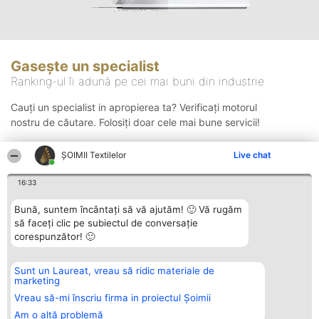
Gasește un specialist
Ranking-ul îi adună pe cei mai buni din industrie
Cauți un specialist in apropierea ta? Verificați motorul
nostru de căutare. Folosiți doar cele mai bune servicii!
ȘOIMII Textilelor
Live chat
Căutare
16:33
Bună, suntem încântați să vă ajutăm! 🙂 Vă rugăm
să faceți clic pe subiectul de conversație
corespunzător! 🙂
Sunt un Laureat, vreau să ridic materiale de
Organizator Ranking
Plebiscyt
Contact
marketing
BRIGHT SOLUTIONS BR SRL
Câștigătorii
Contact
Aleea Timisul De Sus 2 Bl. A30
Lista Tuturor
Vreau să-mi înscriu firma in proiectul Șoimii
Sc. A Et. 4 Ap. 13 Cod 061952
Laureaților
Am o altă problemă
București
Reguli