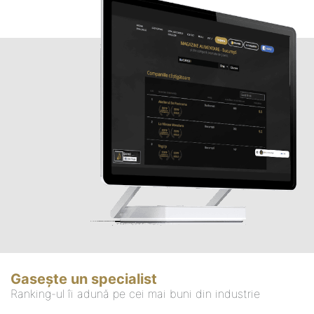
Gasește un specialist
Ranking-ul îi adună pe cei mai buni din industrie