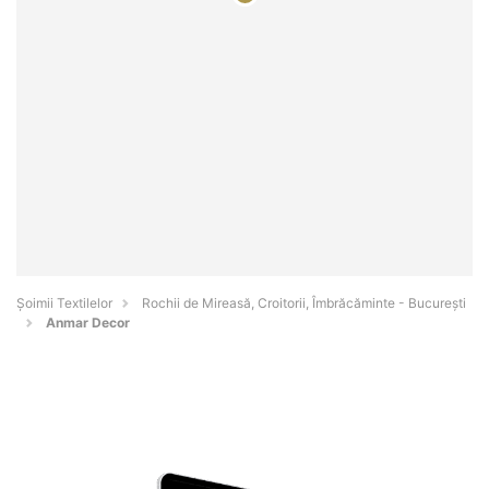
Șoimii Textilelor
Rochii de Mireasă, Croitorii, Îmbrăcăminte - Bucureşti
Anmar Decor