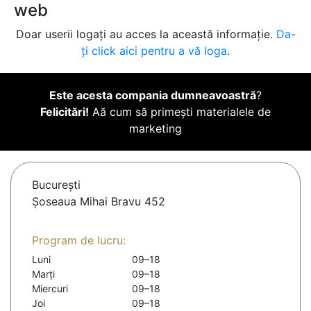
web
Doar userii logați au acces la această informație.
Da-
ți click aici pentru a vă loga.
Este acesta compania dumneavoastră
?
Felicitări!
Aă cum să primești materialele de
marketing
Bucureşti
Șoseaua Mihai Bravu 452
Program de lucru:
Luni
09–18
Marți
09–18
Miercuri
09–18
Joi
09–18