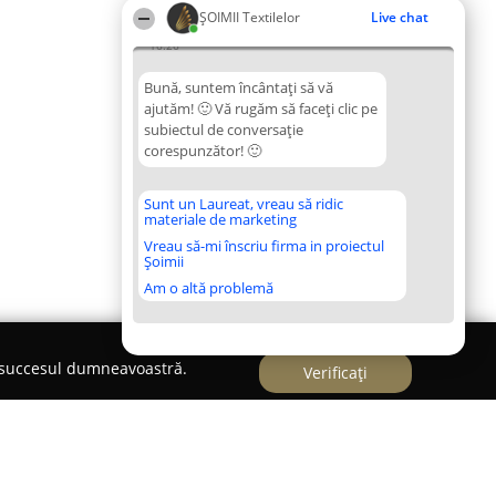
ȘOIMII Textilelor
Live chat
16:26
Bună, suntem încântați să vă
ajutăm! 🙂 Vă rugăm să faceți clic pe
subiectul de conversație
corespunzător! 🙂
Sunt un Laureat, vreau să ridic
materiale de marketing
Vreau să-mi înscriu firma in proiectul
Șoimii
Am o altă problemă
e succesul dumneavoastră.
Verificați