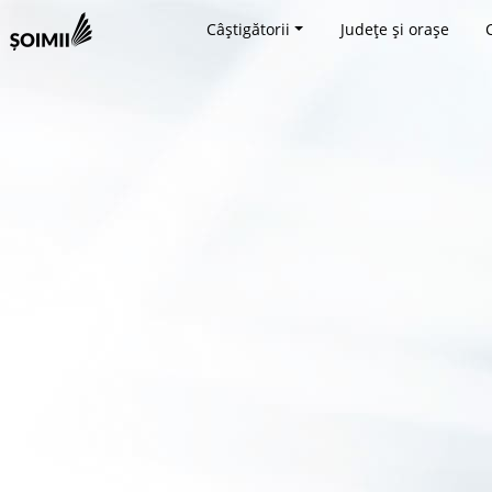
Câștigătorii
Județe și orașe