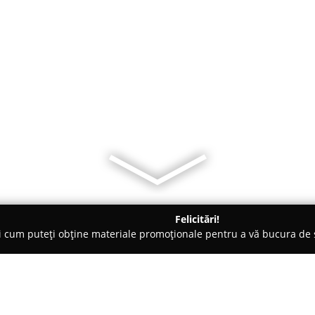
Felicitări!
ți cum puteți obține materiale promoționale pentru a vă bucura d
brăcăminte - Olt
Atelier Croitorie Spero