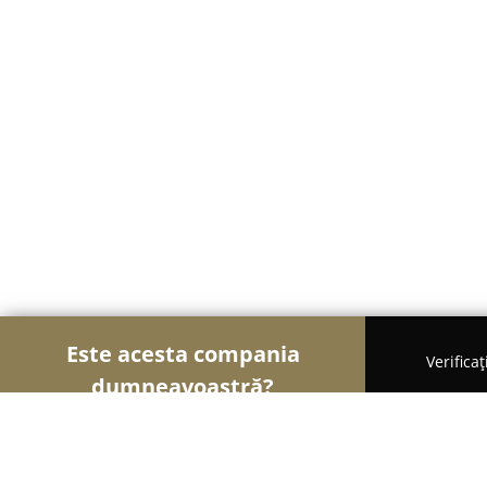
Este acesta compania
Verifica
dumneavoastră?
Șoimii Textilelor
Rochii de Mireasă, Croitorii, Îm