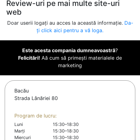
Review-uri pe mai multe site-uri
web
Doar userii logați au acces la această informație.
Da-
ți click aici pentru a vă loga.
Este acesta compania dumneavoastră
?
Felicitări!
Aă cum să primești materialele de
marketing
Bacău
Strada Lânăriei 80
Program de lucru:
Luni
15:30–18:30
Marți
15:30–18:30
Miercuri
15:30–18:30