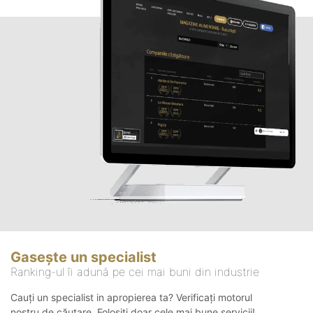
Gasește un specialist
Ranking-ul îi adună pe cei mai buni din industrie
Cauți un specialist in apropierea ta? Verificați motorul
nostru de căutare. Folosiți doar cele mai bune servicii!