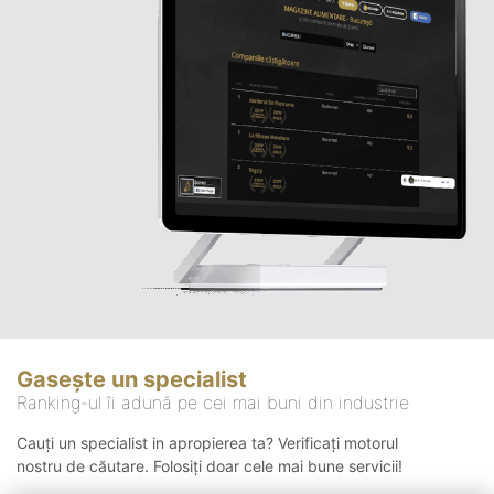
Gasește un specialist
Ranking-ul îi adună pe cei mai buni din industrie
Cauți un specialist in apropierea ta? Verificați motorul
nostru de căutare. Folosiți doar cele mai bune servicii!