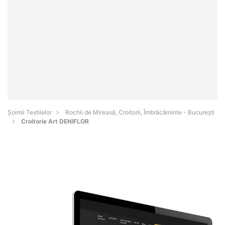
Șoimii Textilelor
Rochii de Mireasă, Croitorii, Îmbrăcăminte - Bucureşti
Croitorie Art DENIFLOR