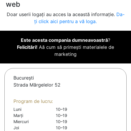
web
Doar userii logați au acces la această informație.
Da-
ți click aici pentru a vă loga.
Este acesta compania dumneavoastră
?
Felicitări!
Aă cum să primești materialele de
marketing
Bucureşti
Strada Mărgelelor 52
Program de lucru:
Luni
10–19
Marți
10–19
Miercuri
10–19
Joi
10–19