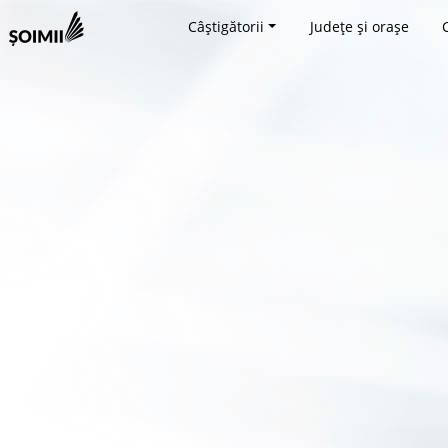
Câștigătorii
Județe și orașe