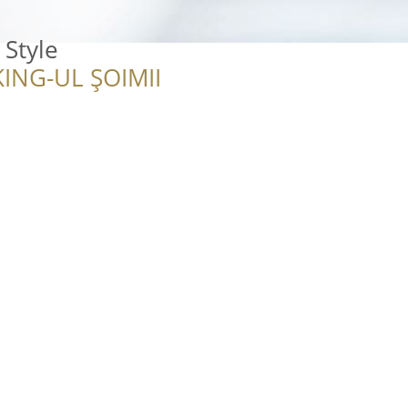
 Style
ING-UL ȘOIMII