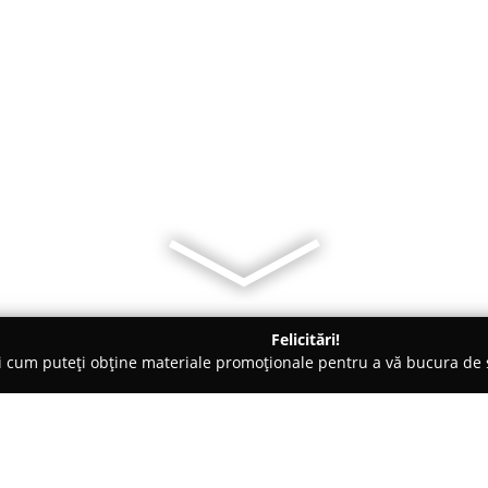
Felicitări!
ți cum puteți obține materiale promoționale pentru a vă bucura d
mbrăcăminte - Bucureşti
Croitorie Deea Style