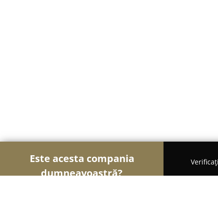
Este acesta compania
Verifica
dumneavoastră?
Șoimii Textilelor
Rochii de Mireasă, Croitorii, Î