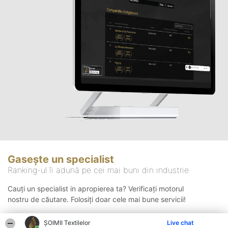
Gasește un specialist
Ranking-ul îi adună pe cei mai buni din industrie
Cauți un specialist in apropierea ta? Verificați motorul
nostru de căutare. Folosiți doar cele mai bune servicii!
ȘOIMII Textilelor
Live chat