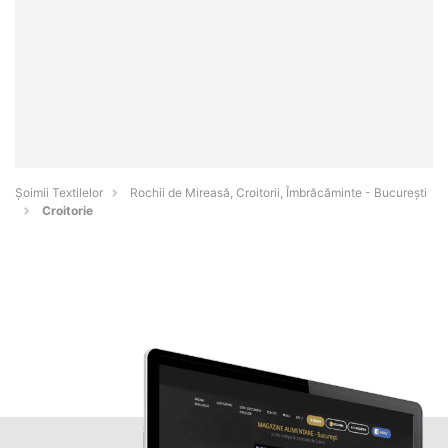
Șoimii Textilelor
Rochii de Mireasă, Croitorii, Îmbrăcăminte - Bucureşti
Croitorie