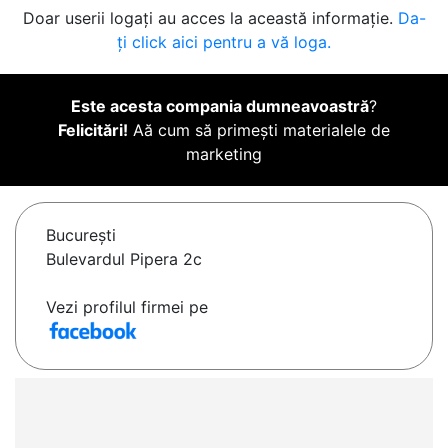
Doar userii logați au acces la această informație.
Da-
ți click aici pentru a vă loga.
Este acesta compania dumneavoastră
?
Felicitări!
Aă cum să primești materialele de
marketing
Bucureşti
Bulevardul Pipera 2c
Vezi profilul firmei pe