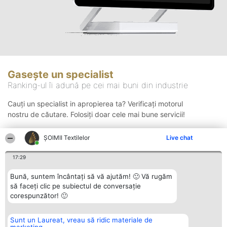
Gasește un specialist
Ranking-ul îi adună pe cei mai buni din industrie
Cauți un specialist in apropierea ta? Verificați motorul
nostru de căutare. Folosiți doar cele mai bune servicii!
ȘOIMII Textilelor
Live chat
Căutare
17:29
Bună, suntem încântați să vă ajutăm! 🙂 Vă rugăm
să faceți clic pe subiectul de conversație
corespunzător! 🙂
Sunt un Laureat, vreau să ridic materiale de
Organizator Ranking
Plebiscyt
Contact