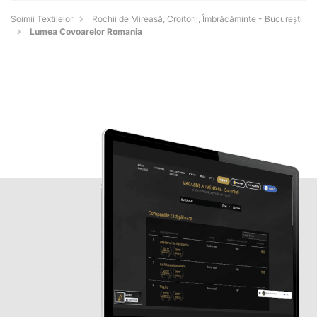
Șoimii Textilelor
Rochii de Mireasă, Croitorii, Îmbrăcăminte - Bucureşti
Lumea Covoarelor Romania