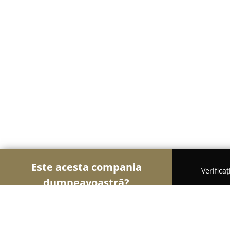
Este acesta compania
Verifica
dumneavoastră?
Șoimii Textilelor
Rochii de Mireasă, Croitorii, Î