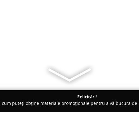
Felicitări!
ți cum puteți obține materiale promoționale pentru a vă bucura d
mbrăcăminte - Bucureşti
Posete-Serviete.ro