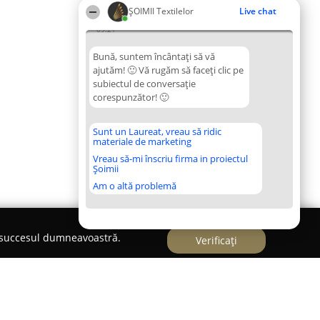
ȘOIMII Textilelor
Live chat
09:21
Bună, suntem încântați să vă
ajutăm! 🙂 Vă rugăm să faceți clic pe
subiectul de conversație
corespunzător! 🙂
Sunt un Laureat, vreau să ridic
materiale de marketing
Vreau să-mi înscriu firma in proiectul
Șoimii
Am o altă problemă
e succesul dumneavoastră.
Verificați