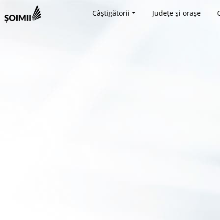
Câștigătorii
Județe și orașe