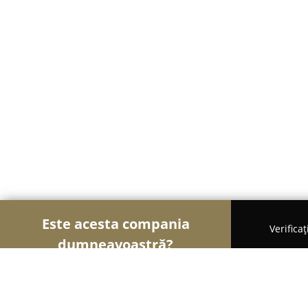
Este acesta compania
Verifica
dumneavoastră?
Șoimii Textilelor
Rochii de Mireasă, Croitorii, Îm