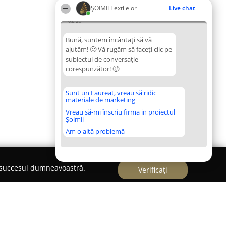
ȘOIMII Textilelor
Live chat
02:29
Bună, suntem încântați să vă
ajutăm! 🙂 Vă rugăm să faceți clic pe
subiectul de conversație
corespunzător! 🙂
Sunt un Laureat, vreau să ridic
materiale de marketing
Vreau să-mi înscriu firma in proiectul
Șoimii
Am o altă problemă
e succesul dumneavoastră.
Verificați