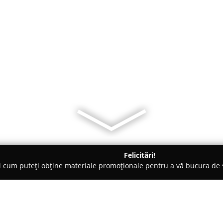
Felicitări!
ți cum puteți obține materiale promoționale pentru a vă bucura d
brăcăminte - Piteşti
Sophia Romania - Pitesti