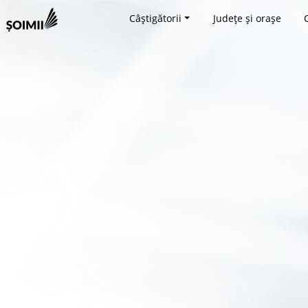
Câștigătorii
Județe și orașe