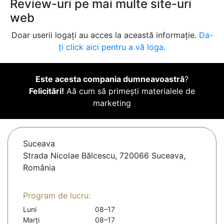
Review-uri pe mai multe site-uri
web
Doar userii logați au acces la această informație.
Da-
ți click aici pentru a vă loga.
Este acesta compania dumneavoastră
?
Felicitări!
Aă cum să primești materialele de
marketing
Suceava
Strada Nicolae Bălcescu, 720066 Suceava,
România
Program de lucru:
Luni
08–17
Marți
08–17