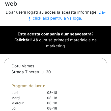
web
Doar userii logați au acces la această informație.
Da-
ți click aici pentru a vă loga.
Este acesta compania dumneavoastră
?
Felicitări!
Aă cum să primești materialele de
marketing
Cotu Vameş
Strada Tineretului 30
Program de lucru:
Luni
08–18
Marți
08–18
Miercuri
08–18
Joi
08–18