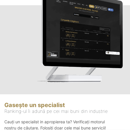
Gasește un specialist
Ranking-ul îi adună pe cei mai buni din industrie
Cauți un specialist in apropierea ta? Verificați motorul
nostru de căutare. Folosiți doar cele mai bune servicii!