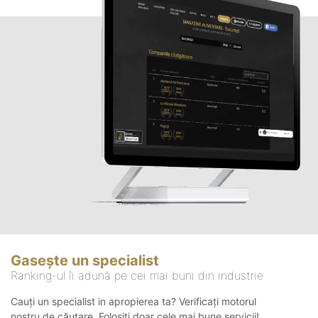
Gasește un specialist
Ranking-ul îi adună pe cei mai buni din industrie
Cauți un specialist in apropierea ta? Verificați motorul
nostru de căutare. Folosiți doar cele mai bune servicii!