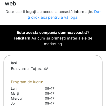
web
Doar userii logați au acces la această informație.
Da-
ți click aici pentru a vă loga.
Este acesta compania dumneavoastră
?
Felicitări!
Aă cum să primești materialele de
marketing
Iaşi
Bulevardul Țuțora 4A
Program de lucru:
Luni
09–17
Marți
09–17
Miercuri
09–17
Joi
09–17