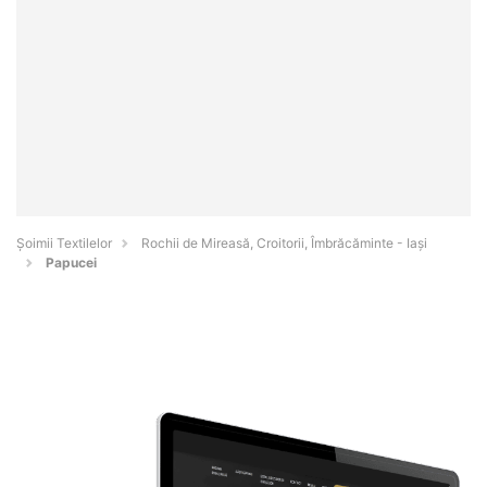
Șoimii Textilelor
Rochii de Mireasă, Croitorii, Îmbrăcăminte - Iaşi
Papucei