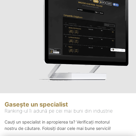
Gasește un specialist
Ranking-ul îi adună pe cei mai buni din industrie
Cauți un specialist in apropierea ta? Verificați motorul
nostru de căutare. Folosiți doar cele mai bune servicii!