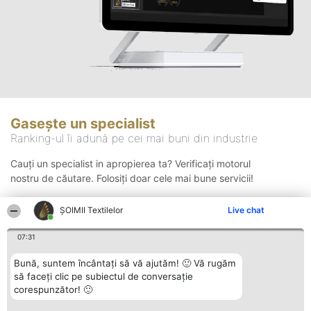
Gasește un specialist
Ranking-ul îi adună pe cei mai buni din industrie
Cauți un specialist in apropierea ta? Verificați motorul
nostru de căutare. Folosiți doar cele mai bune servicii!
ȘOIMII Textilelor
Live chat
Căutare
07:31
Bună, suntem încântați să vă ajutăm! 🙂 Vă rugăm
să faceți clic pe subiectul de conversație
corespunzător! 🙂