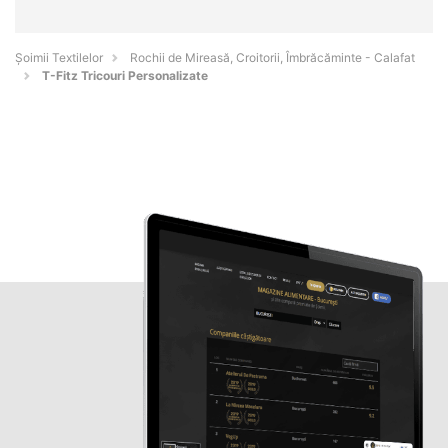
Șoimii Textilelor
Rochii de Mireasă, Croitorii, Îmbrăcăminte - Calafat
T-Fitz Tricouri Personalizate