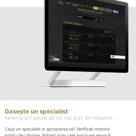
Gasește un specialist
Ranking-ul îi adună pe cei mai buni din industrie
Cauți un specialist in apropierea ta? Verificați motorul
nostru de căutare. Folosiți doar cele mai bune servicii!