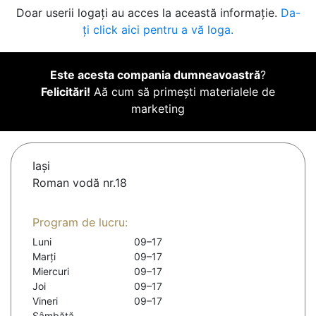
Doar userii logați au acces la această informație.
Da-
ți click aici pentru a vă loga.
Este acesta compania dumneavoastră
?
Felicitări!
Aă cum să primești materialele de
marketing
Iaşi
Roman vodă nr.18
Program de lucru:
Luni
09–17
Marți
09–17
Miercuri
09–17
Joi
09–17
Vineri
09–17
Sâmbătă
-