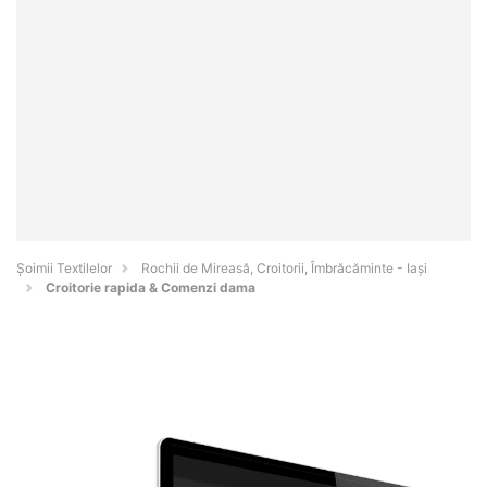
Șoimii Textilelor
Rochii de Mireasă, Croitorii, Îmbrăcăminte - Iaşi
Croitorie rapida & Comenzi dama