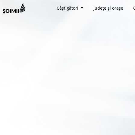
Câștigătorii
Județe și orașe