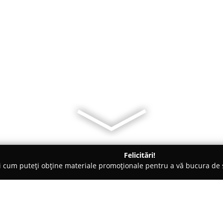
Felicitări!
ți cum puteți obține materiale promoționale pentru a vă bucura d
mbrăcăminte - Bucureşti
Atelierul de Croitorie - Stroe Florica