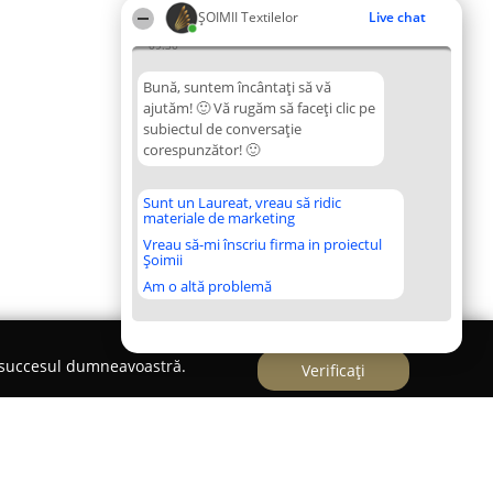
ȘOIMII Textilelor
Live chat
09:30
Bună, suntem încântați să vă
ajutăm! 🙂 Vă rugăm să faceți clic pe
subiectul de conversație
corespunzător! 🙂
Sunt un Laureat, vreau să ridic
materiale de marketing
Vreau să-mi înscriu firma in proiectul
Șoimii
Am o altă problemă
e succesul dumneavoastră.
Verificați