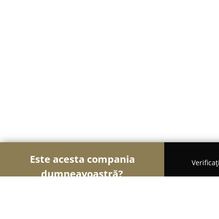
Este acesta compania
Verifica
dumneavoastră?
Șoimii Textilelor
Rochii de Mireasă, Croitorii, Î