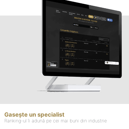
Gasește un specialist
Ranking-ul îi adună pe cei mai buni din industrie