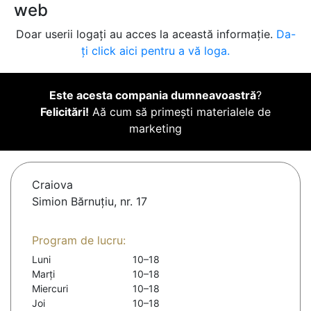
web
Doar userii logați au acces la această informație.
Da-
ți click aici pentru a vă loga.
Este acesta compania dumneavoastră
?
Felicitări!
Aă cum să primești materialele de
marketing
Craiova
Simion Bărnuțiu, nr. 17
Program de lucru:
Luni
10–18
Marți
10–18
Miercuri
10–18
Joi
10–18