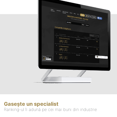
Gasește un specialist
Ranking-ul îi adună pe cei mai buni din industrie