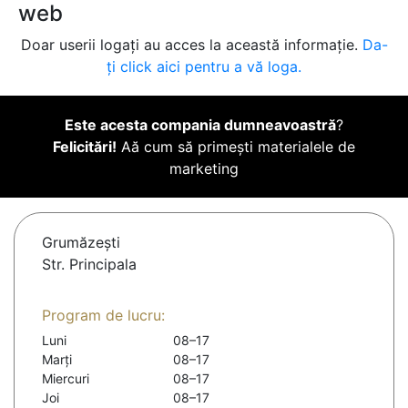
web
Doar userii logați au acces la această informație.
Da-
ți click aici pentru a vă loga.
Este acesta compania dumneavoastră
?
Felicitări!
Aă cum să primești materialele de
marketing
Grumăzeşti
Str. Principala
Program de lucru:
Luni
08–17
Marți
08–17
Miercuri
08–17
Joi
08–17