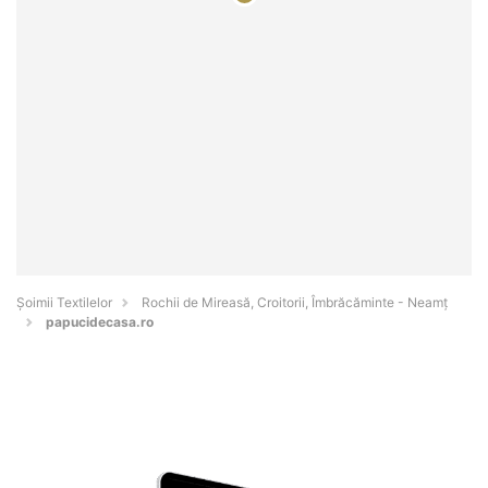
Șoimii Textilelor
Rochii de Mireasă, Croitorii, Îmbrăcăminte - Neamţ
papucidecasa.ro