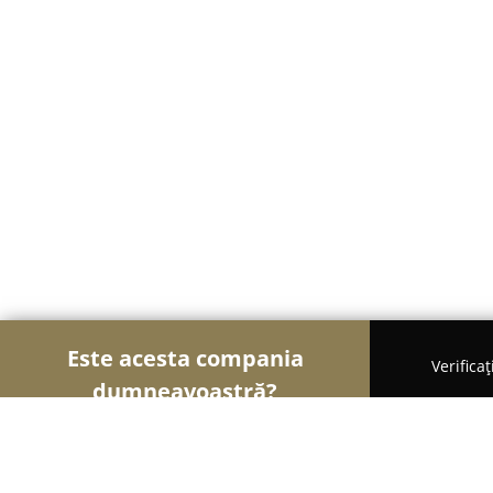
Este acesta compania
Verifica
dumneavoastră?
Șoimii Textilelor
Rochii de Mireasă, Croitorii, Îm