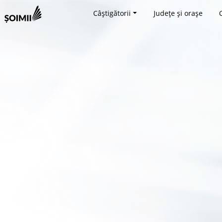
Câștigătorii
Județe și orașe