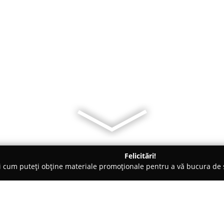
Felicitări!
ți cum puteți obține materiale promoționale pentru a vă bucura d
brăcăminte - Olt
Sunt Romanesc - atelier croitorie