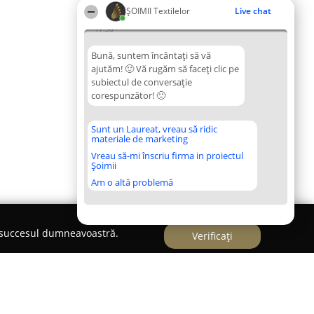
ȘOIMII Textilelor
Live chat
17:36
Bună, suntem încântați să vă
ajutăm! 🙂 Vă rugăm să faceți clic pe
subiectul de conversație
corespunzător! 🙂
Sunt un Laureat, vreau să ridic
materiale de marketing
Vreau să-mi înscriu firma in proiectul
Șoimii
Am o altă problemă
e succesul dumneavoastră.
Verificați