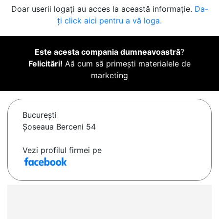
Doar userii logați au acces la această informație.
Da-
ți click aici pentru a vă loga.
Este acesta compania dumneavoastră
?
Felicitări!
Aă cum să primești materialele de
marketing
Bucureşti
Șoseaua Berceni 54
Vezi profilul firmei pe