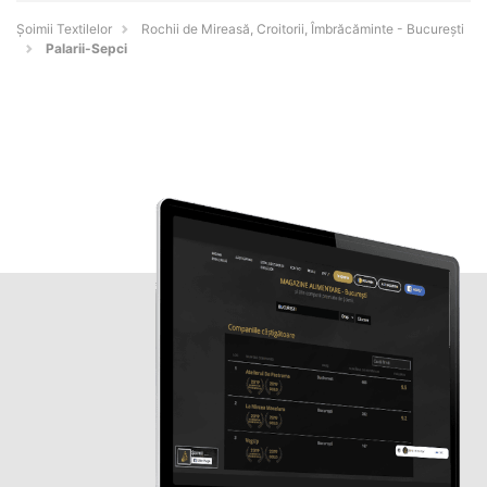
Șoimii Textilelor
Rochii de Mireasă, Croitorii, Îmbrăcăminte - Bucureşti
Palarii-Sepci