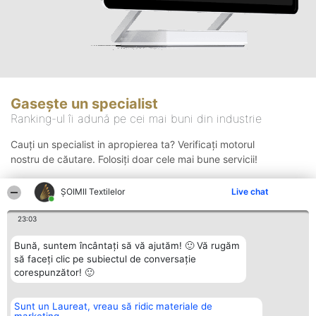
Gasește un specialist
Ranking-ul îi adună pe cei mai buni din industrie
Cauți un specialist in apropierea ta? Verificați motorul
nostru de căutare. Folosiți doar cele mai bune servicii!
ȘOIMII Textilelor
Live chat
Căutare
23:03
Bună, suntem încântați să vă ajutăm! 🙂 Vă rugăm
să faceți clic pe subiectul de conversație
corespunzător! 🙂
Sunt un Laureat, vreau să ridic materiale de
Organizator Ranking
Plebiscyt
Contact