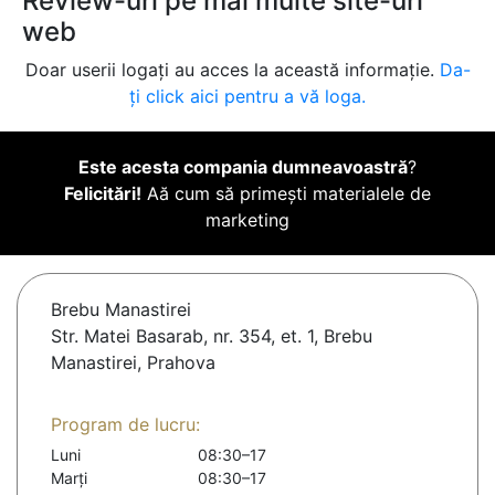
Review-uri pe mai multe site-uri
web
Doar userii logați au acces la această informație.
Da-
ți click aici pentru a vă loga.
Este acesta compania dumneavoastră
?
Felicitări!
Aă cum să primești materialele de
marketing
Brebu Manastirei
Str. Matei Basarab, nr. 354, et. 1, Brebu
Manastirei, Prahova
Program de lucru:
Luni
08:30–17
Marți
08:30–17