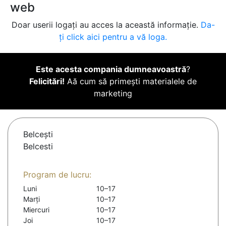
web
Doar userii logați au acces la această informație.
Da-
ți click aici pentru a vă loga.
Este acesta compania dumneavoastră
?
Felicitări!
Aă cum să primești materialele de
marketing
Belceşti
Belcesti
Program de lucru:
Luni
10–17
Marți
10–17
Miercuri
10–17
Joi
10–17