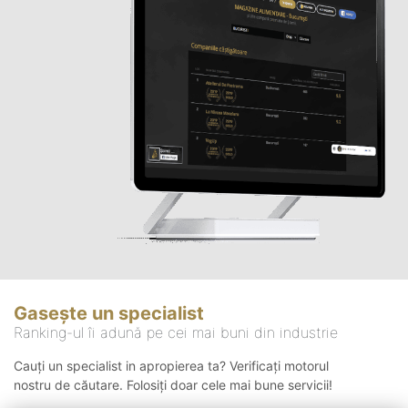
Gasește un specialist
Ranking-ul îi adună pe cei mai buni din industrie
Cauți un specialist in apropierea ta? Verificați motorul
nostru de căutare. Folosiți doar cele mai bune servicii!