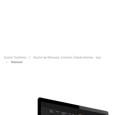
Șoimii Textilelor
Rochii de Mireasă, Croitorii, Îmbrăcăminte - Iaşi
Voinicel