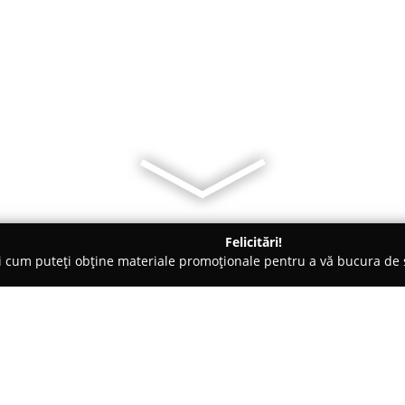
Felicitări!
ți cum puteți obține materiale promoționale pentru a vă bucura d
mbrăcăminte - Bucureşti
Accesorii si Materiale IMEGA