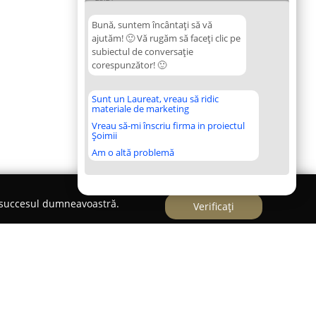
Bună, suntem încântați să vă
ajutăm! 🙂 Vă rugăm să faceți clic pe
subiectul de conversație
corespunzător! 🙂
Sunt un Laureat, vreau să ridic
materiale de marketing
Vreau să-mi înscriu firma in proiectul
Șoimii
Am o altă problemă
e succesul dumneavoastră.
Verificați