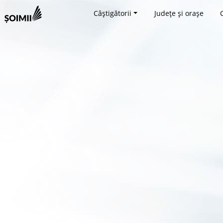
Câștigătorii
Județe și orașe