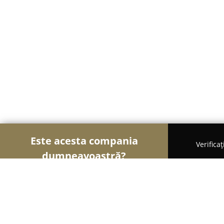
Este acesta compania
Verifica
dumneavoastră?
Șoimii Textilelor
Rochii de Mireasă, Croitorii, Î
Accesorii si Materiale IMEGA