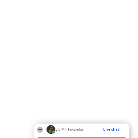
ȘOIMII Textilelor
Live chat
23:21