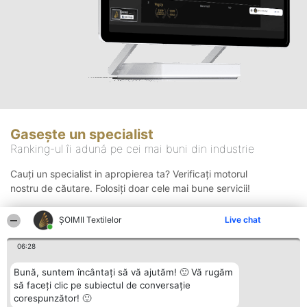
Gasește un specialist
Ranking-ul îi adună pe cei mai buni din industrie
Cauți un specialist in apropierea ta? Verificați motorul
nostru de căutare. Folosiți doar cele mai bune servicii!
ȘOIMII Textilelor
Live chat
Căutare
06:28
Bună, suntem încântați să vă ajutăm! 🙂 Vă rugăm
să faceți clic pe subiectul de conversație
corespunzător! 🙂