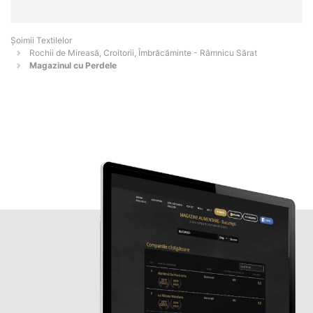
Șoimii Textilelor
Rochii de Mireasă, Croitorii, Îmbrăcăminte - Râmnicu Sărat
Magazinul cu Perdele