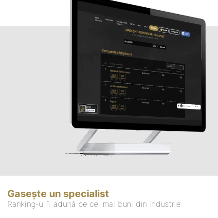
Gasește un specialist
Ranking-ul îi adună pe cei mai buni din industrie