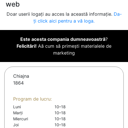
web
Doar userii logați au acces la această informație.
Da-
ți click aici pentru a vă loga.
Este acesta compania dumneavoastră
?
Felicitări!
Aă cum să primești materialele de
marketing
Chiajna
1864
Program de lucru:
Luni
10–18
Marți
10–18
Miercuri
10–18
Joi
10–18