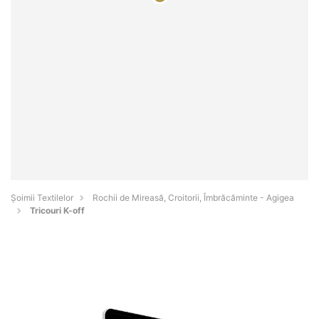
Șoimii Textilelor
Rochii de Mireasă, Croitorii, Îmbrăcăminte - Agigea
Tricouri K-off