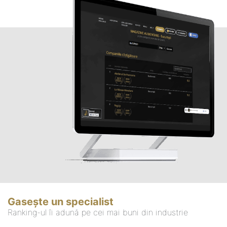
Gasește un specialist
Ranking-ul îi adună pe cei mai buni din industrie