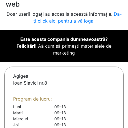
web
Doar userii logați au acces la această informație.
Da-
ți click aici pentru a vă loga.
Este acesta compania dumneavoastră
?
Felicitări!
Aă cum să primești materialele de
marketing
Agigea
Ioan Slavici nr.8
Program de lucru:
Luni
09–18
Marți
09–18
Miercuri
09–18
Joi
09–18