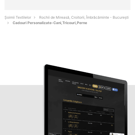
Șoimii Textilelor
Rochii de Mireasă, Croitorii, Îmbrăcăminte - Bucureşti
Cadouri Personalizate-Cani,Tricouri,Perne