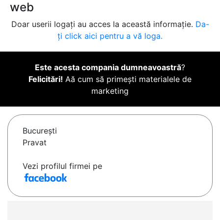
web
Doar userii logați au acces la această informație.
Da-
ți click aici pentru a vă loga.
Este acesta compania dumneavoastră
?
Felicitări!
Aă cum să primești materialele de
marketing
Bucureşti
Pravat
Vezi profilul firmei pe