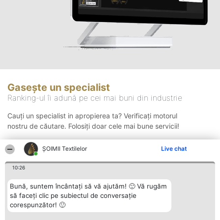
Gasește un specialist
Ranking-ul îi adună pe cei mai buni din industrie
Cauți un specialist in apropierea ta? Verificați motorul
nostru de căutare. Folosiți doar cele mai bune servicii!
ȘOIMII Textilelor
Live chat
Căutare
10:26
Bună, suntem încântați să vă ajutăm! 🙂 Vă rugăm
să faceți clic pe subiectul de conversație
corespunzător! 🙂