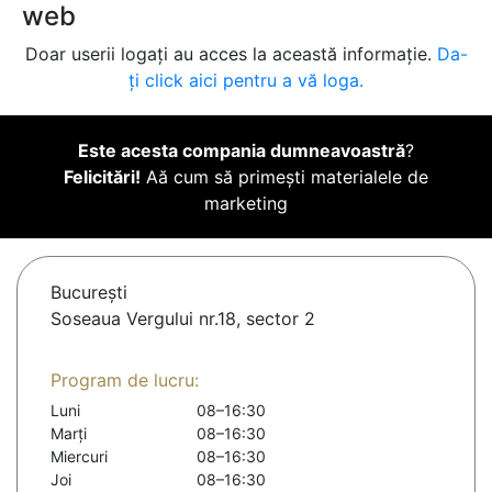
web
Doar userii logați au acces la această informație.
Da-
ți click aici pentru a vă loga.
Este acesta compania dumneavoastră
?
Felicitări!
Aă cum să primești materialele de
marketing
Bucureşti
Soseaua Vergului nr.18, sector 2
Program de lucru:
Luni
08–16:30
Marți
08–16:30
Miercuri
08–16:30
Joi
08–16:30