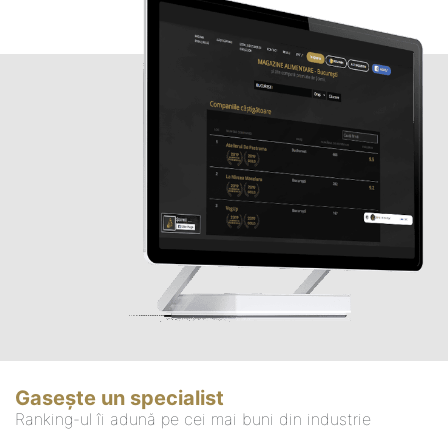
Gasește un specialist
Ranking-ul îi adună pe cei mai buni din industrie