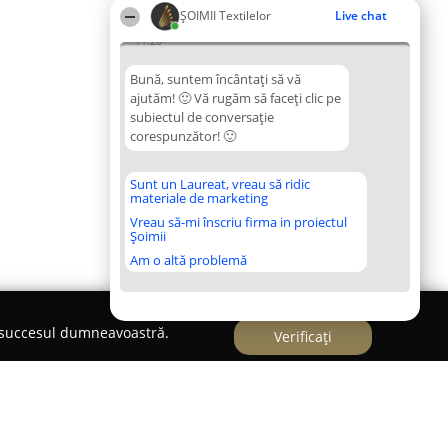
ȘOIMII Textilelor
Live chat
11:20
Bună, suntem încântați să vă
ajutăm! 🙂 Vă rugăm să faceți clic pe
subiectul de conversație
corespunzător! 🙂
Sunt un Laureat, vreau să ridic
materiale de marketing
Vreau să-mi înscriu firma in proiectul
Șoimii
Am o altă problemă
e succesul dumneavoastră.
Verificați