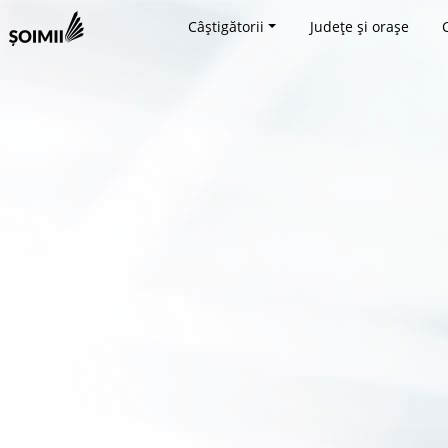
Câștigătorii
Județe și orașe