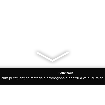
Felicitări!
ți cum puteți obține materiale promoționale pentru a vă bucura d
mbrăcăminte - Sebeş
Confort Textil