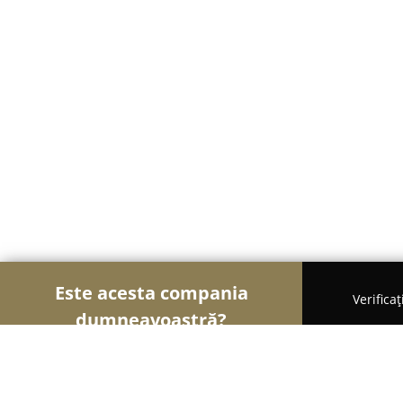
Este acesta compania
Verifica
dumneavoastră?
Șoimii Textilelor
Rochii de Mireasă, Croitorii, Î