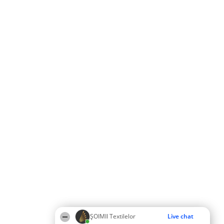
ȘOIMII Textilelor
Live chat