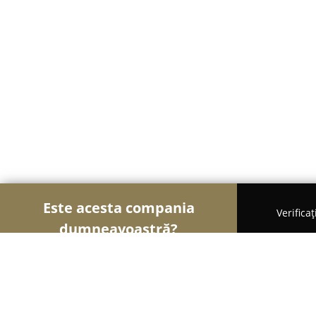
Este acesta compania
Verifica
dumneavoastră?
Șoimii Textilelor
Rochii de Mireasă, Croitorii, Î