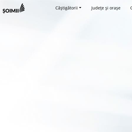
Câștigătorii
Județe și orașe