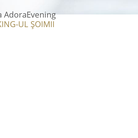
ra AdoraEvening
ING-UL ȘOIMII