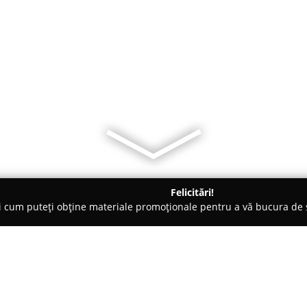
Felicitări!
ți cum puteți obține materiale promoționale pentru a vă bucura d
mbrăcăminte - Buftea
Rochii de seara AdoraEvening