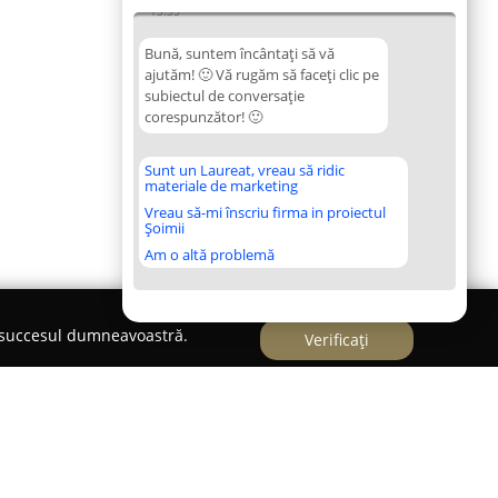
13:35
Bună, suntem încântați să vă
ajutăm! 🙂 Vă rugăm să faceți clic pe
subiectul de conversație
corespunzător! 🙂
Sunt un Laureat, vreau să ridic
materiale de marketing
Vreau să-mi înscriu firma in proiectul
Șoimii
Am o altă problemă
e succesul dumneavoastră.
Verificați