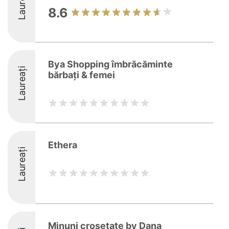
Laureați
8.6
Bya Shopping îmbrăcăminte
Laureați
bărbați & femei
Ethera
Laureați
Minuni crosetate by Dana