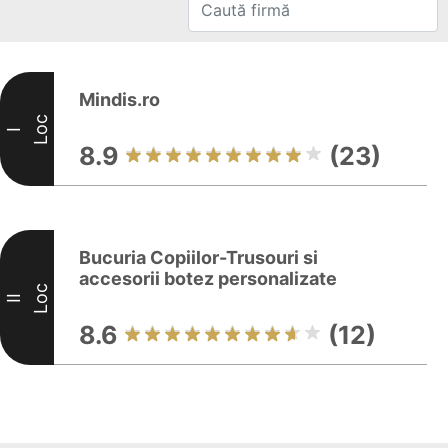
Mindis.ro
Loc
I
8.9
(23)
Bucuria Copiilor-Trusouri si
accesorii botez personalizate
Loc
II
8.6
(12)