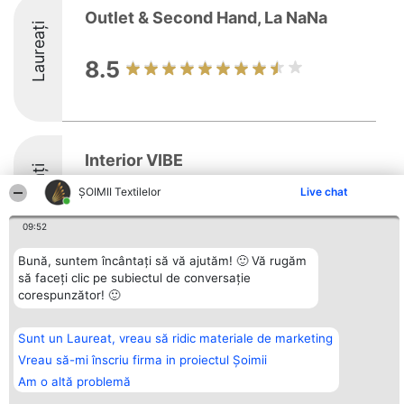
Outlet & Second Hand, La NaNa
Laureați
8.5
Interior VIBE
Laureați
ȘOIMII Textilelor
Live chat
8.7
09:52
Bună, suntem încântați să vă ajutăm! 🙂 Vă rugăm
să faceți clic pe subiectul de conversație
corespunzător! 🙂
Organizator Ranking
Plebiscyt
Contact
BRIGHT SOLUTIONS BR SRL
Câștigătorii
Contact
Aleea Timisul De Sus 2 Bl. A30
Lista Tuturor
Sunt un Laureat, vreau să ridic materiale de marketing
Sc. A Et. 4 Ap. 13 Cod 061952
Laureaților
București
Reguli
Vreau să-mi înscriu firma in proiectul Șoimii
CUI 36737675
Statut
Am o altă problemă
tel: +40 770 990 492
Politica de
confidențialitate