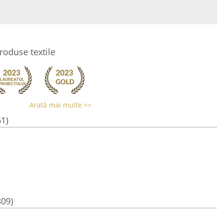
produse textile
Arată mai multe >>
61)
309)