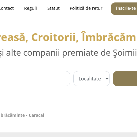
Contact
Reguli
Statut
Politică de retur
Înscrie-te
easă, Croitorii, Îmbrăcăm
și alte companii premiate de Șoimii
Îmbrăcăminte - Caracal