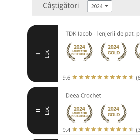
Câștigători
2024
TDK Iacob - lenjerii de pat, 
Loc
I
9.6
(
Deea Crochet
Loc
II
9.4
(