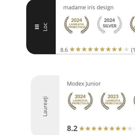
madame iris design
Loc
III
8.6
(
Modex Junior
Laureați
8.2