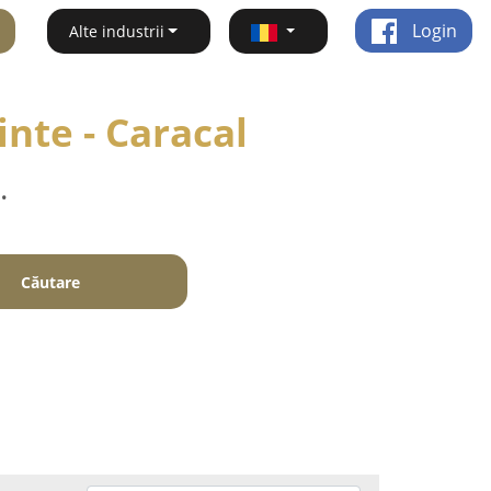
Login
Alte industrii
inte - Caracal
.
Căutare