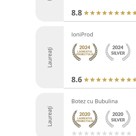
8.8
IoniProd
Laureați
8.6
Botez cu Bubulina
Laureați