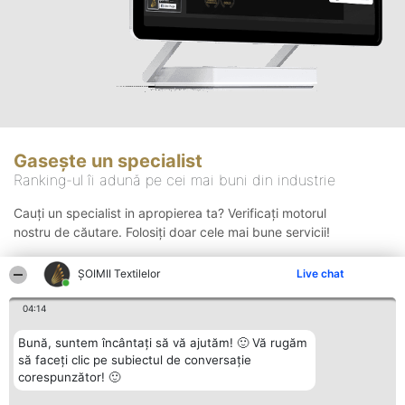
Gasește un specialist
Ranking-ul îi adună pe cei mai buni din industrie
Cauți un specialist in apropierea ta? Verificați motorul
nostru de căutare. Folosiți doar cele mai bune servicii!
ȘOIMII Textilelor
Live chat
Căutare
04:14
Bună, suntem încântați să vă ajutăm! 🙂 Vă rugăm
să faceți clic pe subiectul de conversație
corespunzător! 🙂