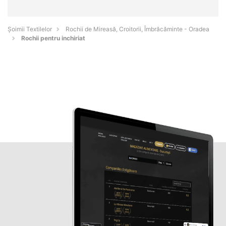
Șoimii Textilelor
Rochii de Mireasă, Croitorii, Îmbrăcăminte - Oradea
Rochii pentru inchiriat