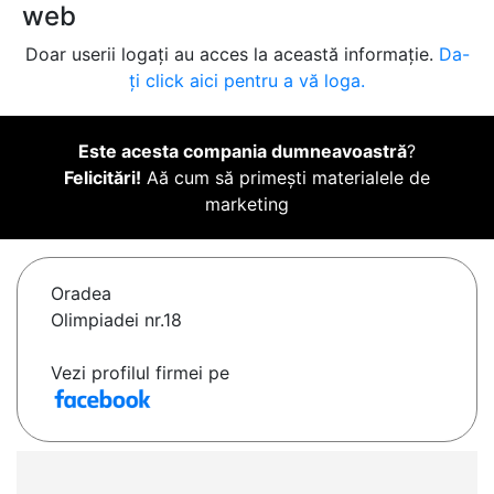
web
Doar userii logați au acces la această informație.
Da-
ți click aici pentru a vă loga.
Este acesta compania dumneavoastră
?
Felicitări!
Aă cum să primești materialele de
marketing
Oradea
Olimpiadei nr.18
Vezi profilul firmei pe