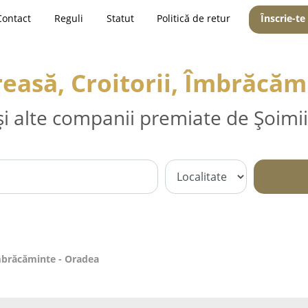
Contact
Reguli
Statut
Politică de retur
Înscrie-te
reasă, Croitorii, Îmbrăcăm
și alte companii premiate de Șoimii
Îmbrăcăminte - Oradea