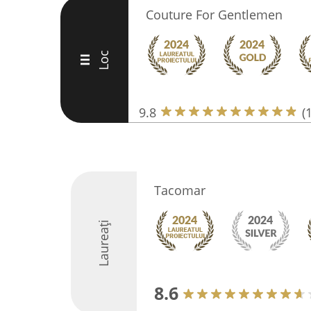
Couture For Gentlemen
Loc
III
9.8
(
Tacomar
Laureați
8.6