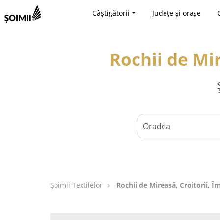
Câștigătorii
Județe și orașe
Rochii de Mi
Șoimii Textilelor
Rochii de Mireasă, Croitorii, 