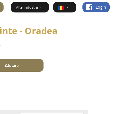
Login
Alte industrii
inte - Oradea
.
Căutare