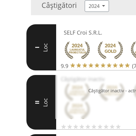
Câștigători
2024
SELF Croi S.R.L.
Loc
I
9.9
(
Câștigător inactiv
Câștigător inactiv - ac
Loc
II