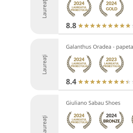
Laureați
8.8
Galanthus Oradea - papeta
Laureați
8.4
Giuliano Sabau Shoes
Laureați