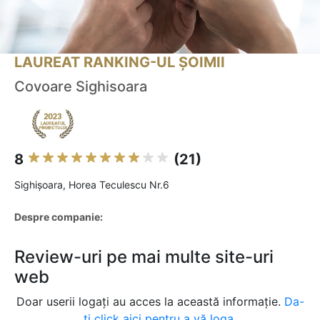
LAUREAT RANKING-UL ȘOIMII
Covoare Sighisoara
8
(21)
Sighişoara, Horea Teculescu Nr.6
Despre companie:
Review-uri pe mai multe site-uri
web
Doar userii logați au acces la această informație.
Da-
ți click aici pentru a vă loga.