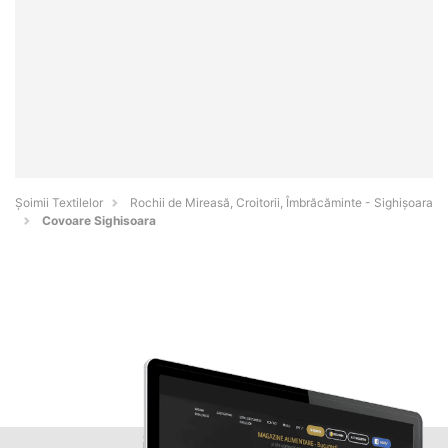
Șoimii Textilelor
Rochii de Mireasă, Croitorii, Îmbrăcăminte - Sighişoara
Covoare Sighisoara