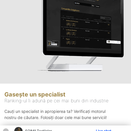
Gasește un specialist
Ranking-ul îi adună pe cei mai buni din industrie
Cauți un specialist in apropierea ta? Verificați motorul
nostru de căutare. Folosiți doar cele mai bune servicii!
ȘOIMII Textilelor
Live chat