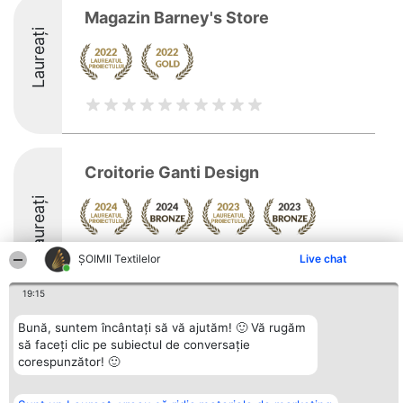
Magazin Barney's Store
Laureați
Croitorie Ganti Design
Laureați
Arată mai multe >>
ȘOIMII Textilelor
Live chat
8.5
19:15
Bună, suntem încântați să vă ajutăm! 🙂 Vă rugăm
să faceți clic pe subiectul de conversație
Organizator Ranking
Plebiscyt
Contact
corespunzător! 🙂
BRIGHT SOLUTIONS BR SRL
Câștigătorii
Contact
Aleea Timisul De Sus 2 Bl. A30
Lista Tuturor
Sc. A Et. 4 Ap. 13 Cod 061952
Laureaților