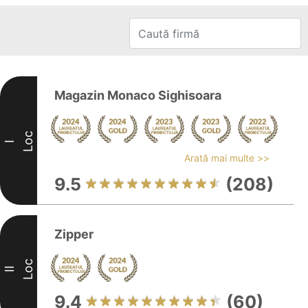
Magazin Monaco Sighisoara
Loc
I
Arată mai multe >>
9.5
(208)
Zipper
Loc
II
9.4
(60)