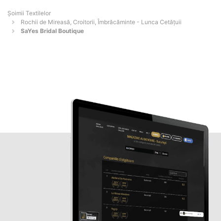
Șoimii Textilelor
Rochii de Mireasă, Croitorii, Îmbrăcăminte - Lunca Cetăţuii
SaYes Bridal Boutique