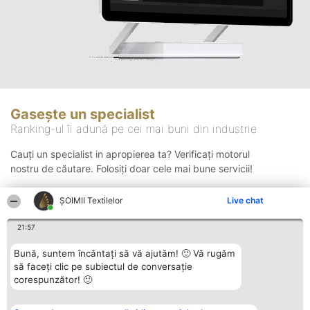
Gasește un specialist
Ranking-ul îi adună pe cei mai buni din industrie
Cauți un specialist in apropierea ta? Verificați motorul
nostru de căutare. Folosiți doar cele mai bune servicii!
ȘOIMII Textilelor
Live chat
Căutare
21:57
Bună, suntem încântați să vă ajutăm! 🙂 Vă rugăm
să faceți clic pe subiectul de conversație
corespunzător! 🙂