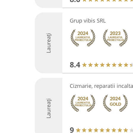
Grup vibis SRL
Laureați
8.4
Cizmarie, reparatii incalt
Laureați
9