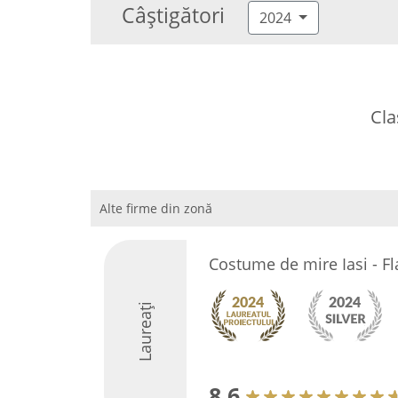
Câștigători
2024
Cla
Alte firme din zonă
Costume de mire Iasi - F
Laureați
8.6