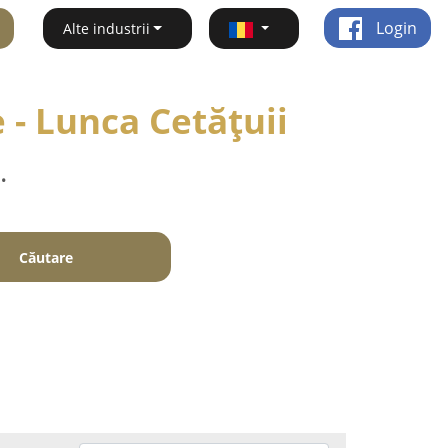
Login
Alte industrii
 - Lunca Cetăţuii
.
Căutare