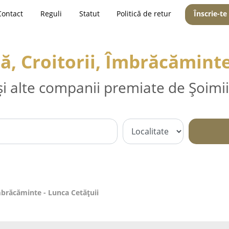
Contact
Reguli
Statut
Politică de retur
Înscrie-te
ă, Croitorii, Îmbrăcăminte
și alte companii premiate de Șoimii
Îmbrăcăminte - Lunca Cetăţuii