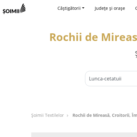
Câștigătorii
Județe și orașe
Rochii de Mireas
Șoimii Textilelor
Rochii de Mireasă, Croitorii, 