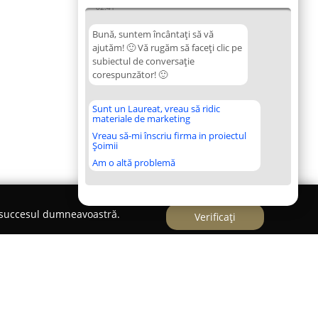
02:41
Bună, suntem încântați să vă
ajutăm! 🙂 Vă rugăm să faceți clic pe
subiectul de conversație
corespunzător! 🙂
Sunt un Laureat, vreau să ridic
materiale de marketing
Vreau să-mi înscriu firma in proiectul
Șoimii
Am o altă problemă
e succesul dumneavoastră.
Verificați
nti- vopsitorie