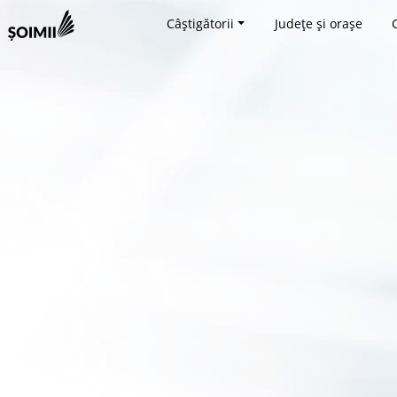
Câștigătorii
Județe și orașe