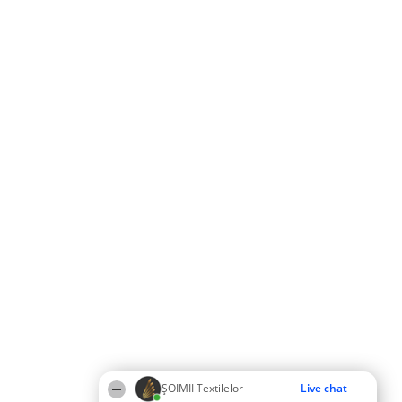
ȘOIMII Textilelor
Live chat