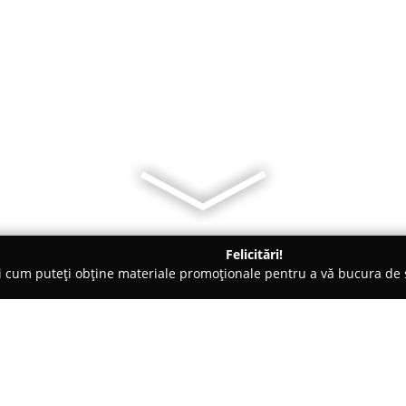
Felicitări!
ți cum puteți obține materiale promoționale pentru a vă bucura d
mbrăcăminte - Oradea
Recondiționat încălțăminte/haine piele/ge