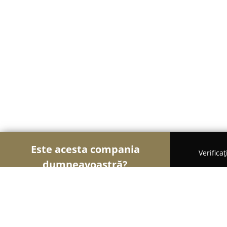
Este acesta compania
Verifica
dumneavoastră?
Șoimii Textilelor
Rochii de Mireasă, Croitorii, Î