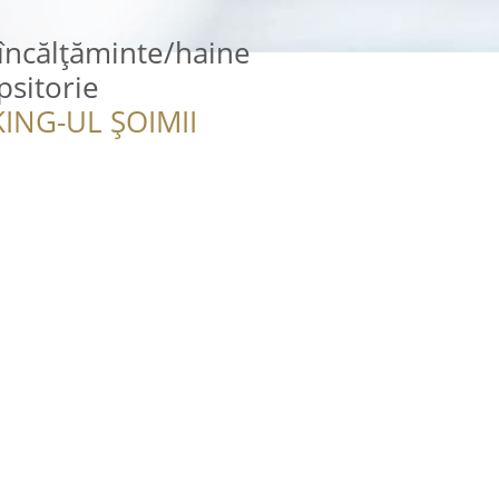
încălțăminte/haine
psitorie
ING-UL ȘOIMII