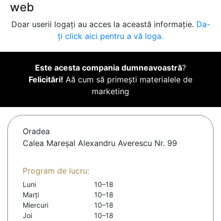
web
Doar userii logați au acces la această informație.
Da-
ți click aici pentru a vă loga.
Este acesta compania dumneavoastră
?
Felicitări!
Aă cum să primești materialele de
marketing
Oradea
Calea Mareșal Alexandru Averescu Nr. 99
Program de lucru:
Luni
10–18
Marți
10–18
Miercuri
10–18
Joi
10–18