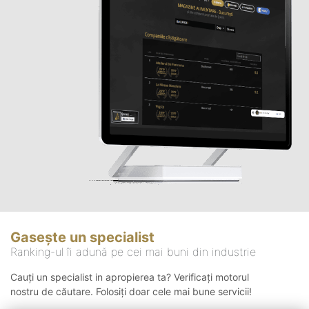
Gasește un specialist
Ranking-ul îi adună pe cei mai buni din industrie
Cauți un specialist in apropierea ta? Verificați motorul
nostru de căutare. Folosiți doar cele mai bune servicii!