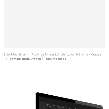
Șoimii Textilelor
Rochii de Mireasă, Croitorii, Îmbrăcăminte - Oradea
Famous Bride Oradea ( Rochii Mireasa )