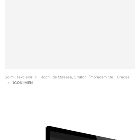
Șoimii Textilelor
Rochii de Mireasă, Croitorii, Îmbrăcăminte - Oradea
ICONI MEN