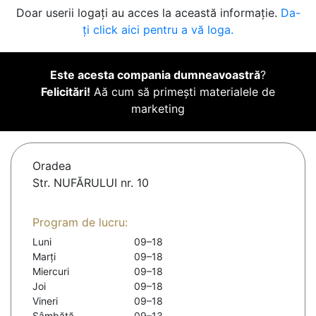
Doar userii logați au acces la această informație.
Da-
ți click aici pentru a vă loga.
Este acesta compania dumneavoastră
?
Felicitări!
Aă cum să primești materialele de
marketing
Oradea
Str. NUFĂRULUI nr. 10
Program de lucru:
Luni
09–18
Marți
09–18
Miercuri
09–18
Joi
09–18
Vineri
09–18
Sâmbătă
09–13