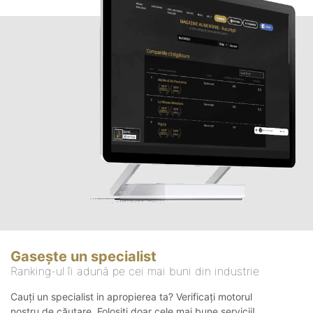
Gasește un specialist
Ranking-ul îi adună pe cei mai buni din industrie
Cauți un specialist in apropierea ta? Verificați motorul
nostru de căutare. Folosiți doar cele mai bune servicii!