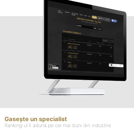
Gasește un specialist
Ranking-ul îi adună pe cei mai buni din industrie