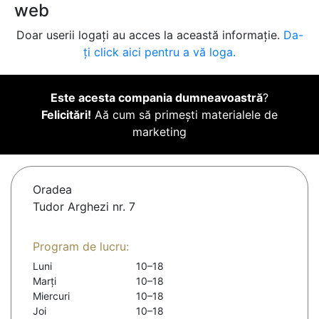
web
Doar userii logați au acces la această informație.
Da-
ți click aici pentru a vă loga.
Este acesta compania dumneavoastră
?
Felicitări!
Aă cum să primești materialele de
marketing
Oradea
Tudor Arghezi nr. 7
Program de lucru:
Luni
10–18
Marți
10–18
Miercuri
10–18
Joi
10–18