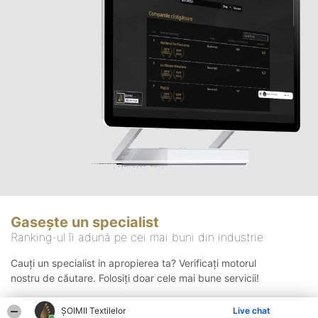
Gasește un specialist
Ranking-ul îi adună pe cei mai buni din industrie
Cauți un specialist in apropierea ta? Verificați motorul
nostru de căutare. Folosiți doar cele mai bune servicii!
ȘOIMII Textilelor
Live chat