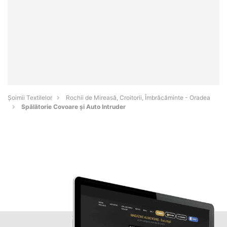
Șoimii Textilelor
Rochii de Mireasă, Croitorii, Îmbrăcăminte - Oradea
Spălătorie Covoare și Auto Intruder