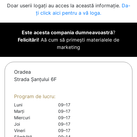
Doar userii logați au acces la această informație.
Da-
ți click aici pentru a vă loga.
Este acesta compania dumneavoastră
?
Felicitări!
Aă cum să primești materialele de
marketing
Oradea
Strada Șanțului 6F
Program de lucru:
Luni
09–17
Marți
09–17
Miercuri
09–17
Joi
09–17
Vineri
09–17
Sâmbătă
09–14