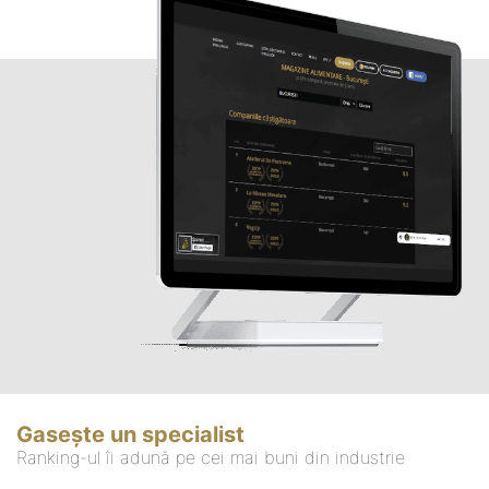
Gasește un specialist
Ranking-ul îi adună pe cei mai buni din industrie