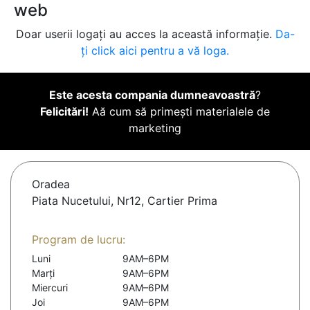
web
Doar userii logați au acces la această informație.
Da-
ți click aici pentru a vă loga.
Este acesta compania dumneavoastră
?
Felicitări!
Aă cum să primești materialele de
marketing
Oradea
Piata Nucetului, Nr12, Cartier Prima
Program de lucru:
Luni
9AM–6PM
Marți
9AM–6PM
Miercuri
9AM–6PM
Joi
9AM–6PM