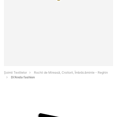
Șoimii Textilelor
Rochii de Mireasă, Croitorii, Îmbrăcăminte - Reghin
Di'Anda fashion