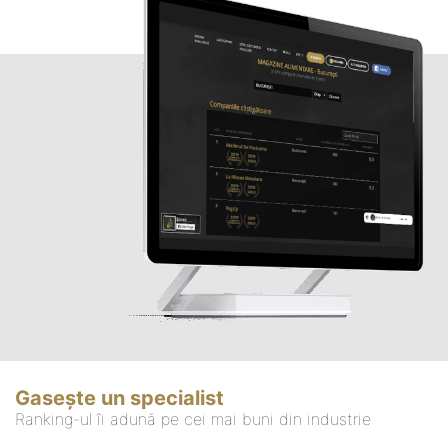
Gasește un specialist
Ranking-ul îi adună pe cei mai buni din industrie