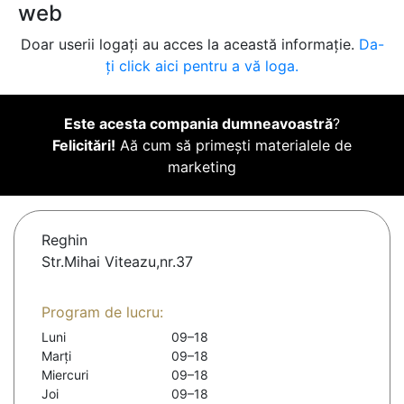
web
Doar userii logați au acces la această informație.
Da-
ți click aici pentru a vă loga.
Este acesta compania dumneavoastră
?
Felicitări!
Aă cum să primești materialele de
marketing
Reghin
Str.Mihai Viteazu,nr.37
Program de lucru:
Luni
09–18
Marți
09–18
Miercuri
09–18
Joi
09–18