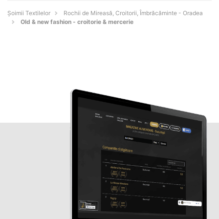
Șoimii Textilelor
Rochii de Mireasă, Croitorii, Îmbrăcăminte - Oradea
Old & new fashion - croitorie & mercerie