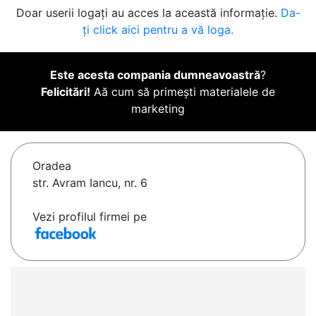
Doar userii logați au acces la această informație.
Da-
ți click aici pentru a vă loga.
Este acesta compania dumneavoastră
?
Felicitări!
Aă cum să primești materialele de
marketing
Oradea
str. Avram Iancu, nr. 6
Vezi profilul firmei pe