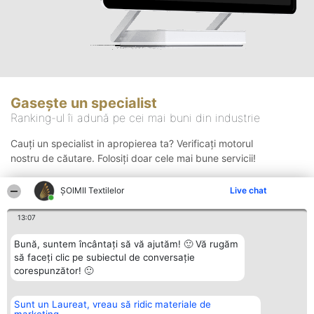
Gasește un specialist
Ranking-ul îi adună pe cei mai buni din industrie
Cauți un specialist in apropierea ta? Verificați motorul
nostru de căutare. Folosiți doar cele mai bune servicii!
ȘOIMII Textilelor
Live chat
Căutare
13:07
Bună, suntem încântați să vă ajutăm! 🙂 Vă rugăm
să faceți clic pe subiectul de conversație
corespunzător! 🙂
Sunt un Laureat, vreau să ridic materiale de
Organizator Ranking
Plebiscyt
Contact