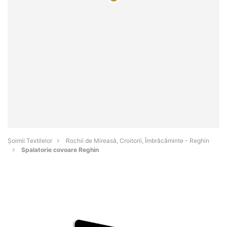
Șoimii Textilelor
Rochii de Mireasă, Croitorii, Îmbrăcăminte - Reghin
Spalatorie covoare Reghin