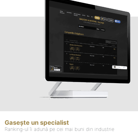
Gasește un specialist
Ranking-ul îi adună pe cei mai buni din industrie