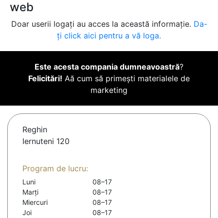
web
Doar userii logați au acces la această informație.
Da-
ți click aici pentru a vă loga.
Este acesta compania dumneavoastră
?
Felicitări!
Aă cum să primești materialele de
marketing
Reghin
Iernuteni 120
Program de lucru:
Luni
08–17
Marți
08–17
Miercuri
08–17
Joi
08–17