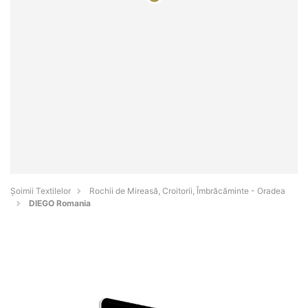
Șoimii Textilelor
Rochii de Mireasă, Croitorii, Îmbrăcăminte - Oradea
DIEGO Romania