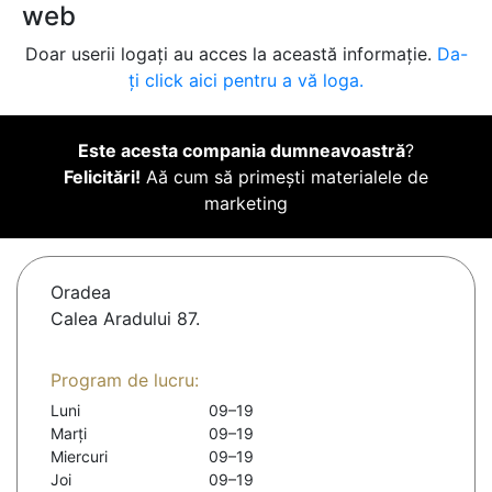
web
Doar userii logați au acces la această informație.
Da-
ți click aici pentru a vă loga.
Este acesta compania dumneavoastră
?
Felicitări!
Aă cum să primești materialele de
marketing
Oradea
Calea Aradului 87.
Program de lucru:
Luni
09–19
Marți
09–19
Miercuri
09–19
Joi
09–19