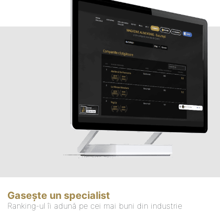
Gasește un specialist
Ranking-ul îi adună pe cei mai buni din industrie