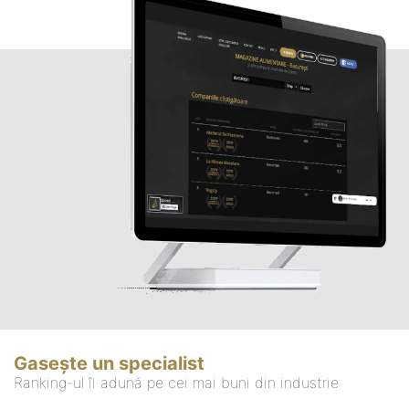
Gasește un specialist
Ranking-ul îi adună pe cei mai buni din industrie