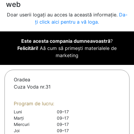
web
Doar userii logați au acces la această informație.
Da-
ți click aici pentru a vă loga.
Este acesta compania dumneavoastră
?
Felicitări!
Aă cum să primești materialele de
marketing
Oradea
Cuza Voda nr.31
Program de lucru:
Luni
09–17
Marți
09–17
Miercuri
09–17
Joi
09–17